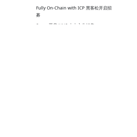
Fully On-Chain with ICP 黑客松开启招
募
Seers 开启 NNS 去中心化销售
使用 TLA+ 模型清除错误
OpenChat 探索：重新构想 ICP 区块链
上的消息传递
引导
有状态的去中心化无服务器计算
核心词汇
互联网计算机已添加到 Ledger Live！
教程
DFINITY 基金会加入区块链安全联盟
五分钟体验 Hello World
ICP.Hub 北美与加拿大区块链女性合作
白皮书
多容器 Dapp 的横向扩展
DFINITY 联合 BY DAO 成都区块峰会
专访ICP: 回应质疑，进驻香港，生态启
航