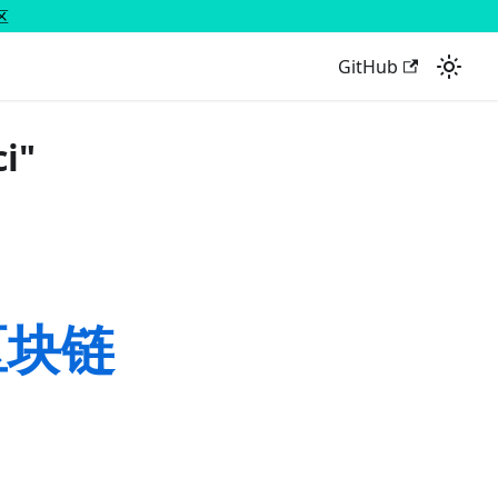
区
GitHub
i"
区块链