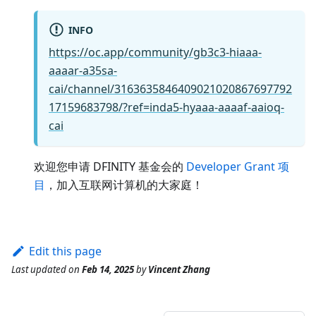
INFO
https://oc.app/community/gb3c3-hiaaa-
aaaar-a35sa-
cai/channel/3163635846409021020867697792
17159683798/?ref=inda5-hyaaa-aaaaf-aaioq-
cai
欢迎您申请 DFINITY 基金会的
Developer Grant 项
目
，加入互联网计算机的大家庭！
Edit this page
Last updated
on
Feb 14, 2025
by
Vincent Zhang