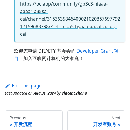
https://oc.app/community/gb3c3-hiaaa-
aaaar-a35sa-
cai/channel/3163635846409021020867697792
17159683798/?ref=inda5-hyaaa-aaaaf-aaioq-
cai
欢迎您申请 DFINITY 基金会的
Developer Grant 项
目
，加入互联网计算机的大家庭！
Edit this page
Last updated
on
Aug 31, 2024
by
Vincent Zhang
Previous
Next
开发流程
开发者账号