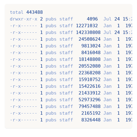
total 
443488
drwxr-xr-x 
2
 pubs staff     
4096
  Jul 
24
15
:23
-r-x------ 
1
 pubs staff 
12271032
  Jan  
1
1970
-r-x------ 
1
 pubs staff 
142330808
 Jul 
24
15
:23
-r-x------ 
1
 pubs staff  
24508624
 Jan  
1
1970
-r-x------ 
1
 pubs staff   
9813024
 Jan  
1
1970
-r-x------ 
1
 pubs staff   
8416048
 Jan  
1
1970
-r-x------ 
1
 pubs staff  
18148808
 Jan  
1
1970
-r-x------ 
1
 pubs staff  
20552080
 Jan  
1
1970
-r-x------ 
1
 pubs staff  
22368208
 Jan  
1
1970
-r-x------ 
1
 pubs staff  
15910752
 Jan  
1
1970
-r-x------ 
1
 pubs staff  
15422616
 Jan  
1
1970
-r-x------ 
1
 pubs staff  
21433912
 Jan  
1
1970
-r-x------ 
1
 pubs staff  
52973296
 Jan  
1
1970
-r-x------ 
1
 pubs staff  
79457488
 Jan  
1
1970
-r-x------ 
1
 pubs staff   
2165192
 Jan  
1
1970
-r-x------ 
1
 pubs staff   
8326448
 Jan  
1
1970