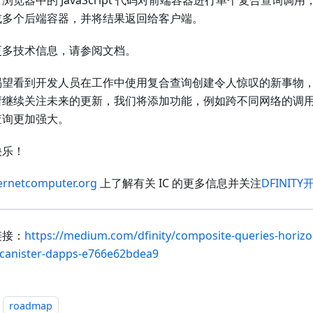
浏览器中的 JavaScript 代码对前端容器进行单个复合查询调
或多个后端容器，并将结果返回给客户端。
更多技术信息，请参阅文档。
渴望看到开发人员在工作中使用复合查询创建令人惊叹的新事物
请继续关注未来的更新，我们将添加功能，例如跨不同网络的调
查询更加强大。
快乐！
ernetcomputer.org
上了解有关 IC 的更多信息并关注
DFINIT
链接：
https://medium.com/dfinity/composite-queries-horizon
-canister-dapps-e766e62bdea9
roadmap