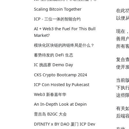
Scaling Bitcoin Together
在此功
以便
ICP - 三位一体的智能合约
AI + Web3 the Fuel For This Bull
现在，
Market?
善用
模块化区块链的跨链终局是什么？
所有
蓄势待发的 DeFi 生态
复合查
IC 挑战赛 Demo Day
使开发
CKS Crypto Bootcamp 2024
当前版
ICP Con Hosted by Pukecast
下执
Web3 新春嘉年华
这些
An In-Depth Look at Depin
有关
普吉岛 B2GC 大会
后端
DFINITY x BY DAO 厦门 ICP Dev