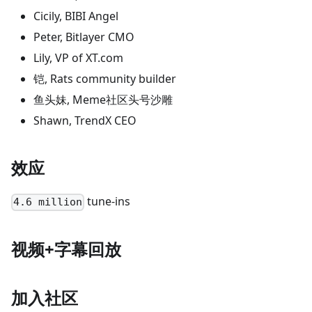
Cicily, BIBI Angel
Peter, Bitlayer CMO
Lily, VP of XT.com
铠, Rats community builder
鱼头妹, Meme社区头号沙雕
Shawn, TrendX CEO
效应
tune-ins
4.6 million
视频+字幕回放
加入社区