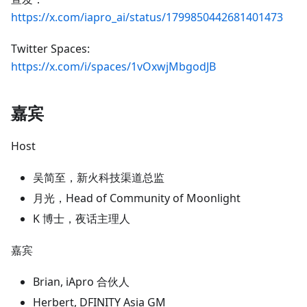
https://x.com/iapro_ai/status/1799850442681401473
Twitter Spaces:
https://x.com/i/spaces/1vOxwjMbgodJB
嘉宾
Host
吴简至，新火科技渠道总监
月光，Head of Community of Moonlight
K 博士，夜话主理人
嘉宾
Brian, iApro 合伙人
Herbert, DFINITY Asia GM