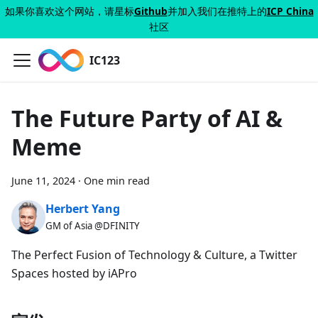
如果你喜欢这个网站，请星标
Github
并加入我们在推特上的
ICP China
社区
IC123
The Future Party of AI &
Meme
June 11, 2024
·
One min read
Herbert Yang
GM of Asia @DFINITY
The Perfect Fusion of Technology & Culture, a Twitter
Spaces hosted by iAPro